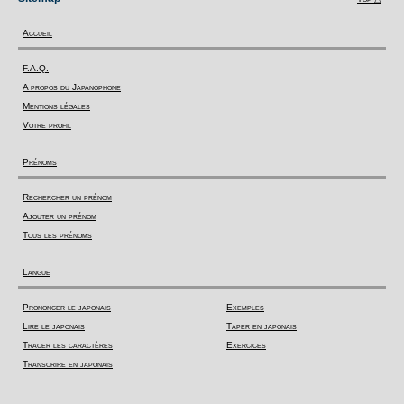
Accueil
F.A.Q.
A propos du Japanophone
Mentions légales
Votre profil
Prénoms
Rechercher un prénom
Ajouter un prénom
Tous les prénoms
Langue
Prononcer le japonais
Exemples
Lire le japonais
Taper en japonais
Tracer les caractères
Exercices
Transcrire en japonais