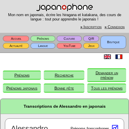
Mon nom en japonais, écrire les hiragana et katakana, des cours de
langue : tout pour apprendre le japonais !
»
Inscription
»
Connexion
Accueil
Prénoms
Culture
Q/R
Boutique
Actualité
Langue
YouTube
Jeux
Demander un
Prénoms
Recherche
prénom
Prénoms japonais
Bonne fête
Tous les prénoms
Transcriptions de Alessandro en japonais
Alessandro
Prénoms francophones