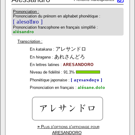
Prononciation :
Prononciation du prénom en alphabet phonétique :
[ alesɑ̃dʁo ]
Prononciation francophone en français simplifié :
alésandro
Transcription :
アレサンドロ
En
katakana
:
あれさんどろ
En
hiragana
:
En lettres latines :
ARESANDORO
Niveau de fidélité :
91.3
%
[ aɽesaɴdoɽo ]
Phonétique japonaise :
Prononciation en français :
alésane.dolo
»
Plus d'options d'affichage pour
ARESANDORO