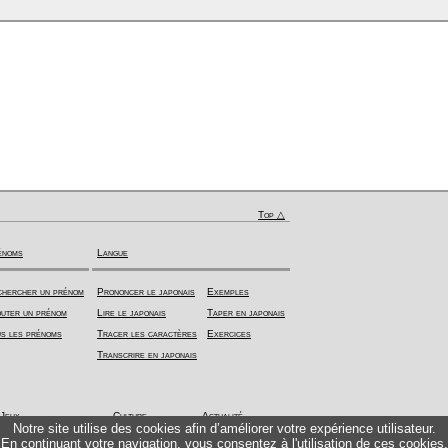
Top △
énoms
Langue
hercher un prénom
Prononcer le japonais
Exemples
uter un prénom
Lire le japonais
Taper en japonais
s les prénoms
Tracer les caractères
Exercices
Transcrire en japonais
Jeux
Culture
Actualité
Notre site utilise des cookies afin d’améliorer votre expérience utilisateur.
En continuant votre navigation, vous consentez à l'utilisation de ces cookies.