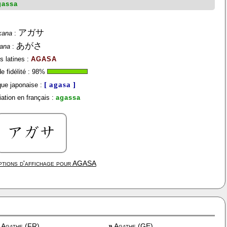
gassa
アガサ
kana
:
あがさ
gana
:
s latines :
AGASA
 fidélité :
98
%
[ agasa ]
ue japonaise :
ation en français :
agassa
tions d'affichage pour
AGASA
Agathe (FR)
»
Agathe (GE)