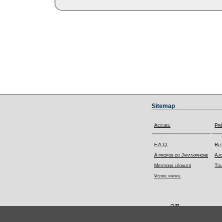
Sitemap
Accueil
Pr
F.A.Q.
Rec
A propos du Japanophone
Ajo
Mentions légales
Tou
Votre profil
Q/R