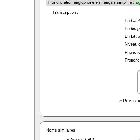
Prononciation anglophone en français simplifié :
a
Transcription :
En
kata
En
hira
En lettre
Niveau de
Phonétiq
Prononci
»
Plus d'op
Noms similaires
»
Agatha (GE)
»