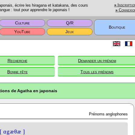
onais, écrire les hiragana et katakana, des cours
»
Inscriptio
angue : tout pour apprendre le japonais !
»
Connexio
Culture
Q/R
Boutique
YouTube
Jeux
Recherche
Demander un prénom
Bonne fête
Tous les prénoms
tions de Agatha en japonais
Prénoms anglophones
[ ɑgæθæ ]