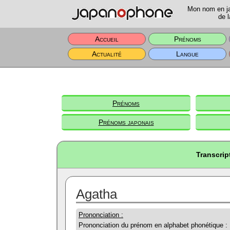
Mon nom en jap
de l
Accueil
Prénoms
Actualité
Langue
Prénoms
Prénoms japonais
Transcrip
Agatha
Prononciation :
Prononciation du prénom en alphabet phonétique :