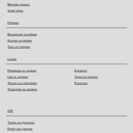
Mentions légales
Votre profil
Prénoms
Rechercher un prénom
Ajouter un prénom
Tous les prénoms
Langue
Prononcer le japonais
Exemples
Lire le japonais
Taper en japonais
Tracer les caractères
Exercices
Transcrire en japonais
Q/R
Toutes les questions
Poser une question