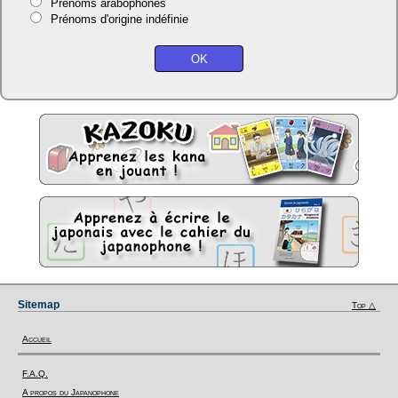
Prénoms arabophones
Prénoms d'origine indéfinie
Sitemap
Top △
Accueil
F.A.Q.
A propos du Japanophone