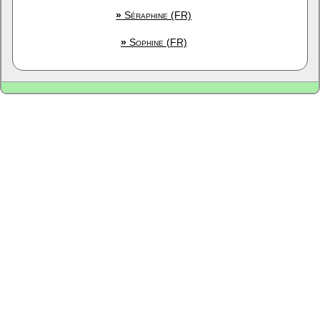
»
Séraphine (FR)
»
Sophine (FR)