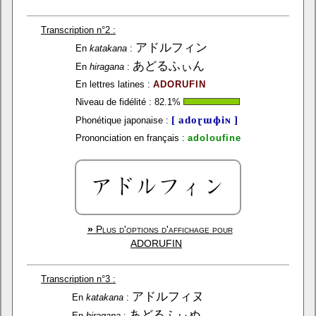
Transcription n°2 :
アドルフィン
En
katakana
:
あどるふぃん
En
hiragana
:
En lettres latines :
ADORUFIN
Niveau de fidélité :
82.1
%
[ adoɽɯɸiɴ ]
Phonétique japonaise :
Prononciation en français :
adoloufine
»
Plus d'options d'affichage pour
ADORUFIN
Transcription n°3 :
アドルフィヌ
En
katakana
:
あどるふぃぬ
En
hiragana
: