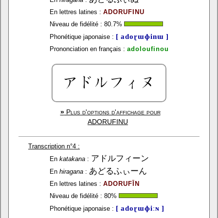
En lettres latines :
ADORUFINU
Niveau de fidélité :
80.7
%
[ adoɽɯɸinɯ ]
Phonétique japonaise :
Prononciation en français :
adoloufinou
»
Plus d'options d'affichage pour
ADORUFINU
Transcription n°4 :
アドルフィーン
En
katakana
:
あどるふぃーん
En
hiragana
:
En lettres latines :
ADORUFĪN
Niveau de fidélité :
80
%
[ adoɽɯɸiːɴ ]
Phonétique japonaise :