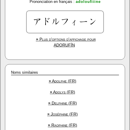
Prononciation en français :
adoloufiiine
»
Plus d'options d'affichage pour
ADORUFĪN
Noms similaires
»
Adolphe (FR)
»
Adolys (FR)
»
Delphine (FR)
»
Joséphine (FR)
»
Raophine (FR)