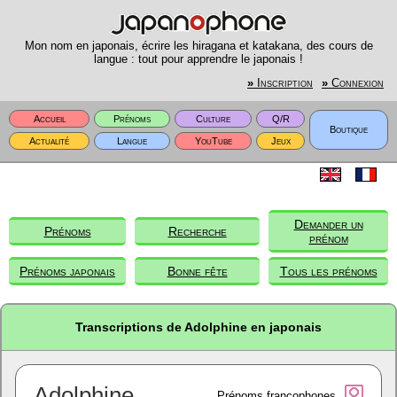
Mon nom en japonais, écrire les hiragana et katakana, des cours de
langue : tout pour apprendre le japonais !
»
Inscription
»
Connexion
Accueil
Prénoms
Culture
Q/R
Boutique
Actualité
Langue
YouTube
Jeux
Demander un
Prénoms
Recherche
prénom
Prénoms japonais
Bonne fête
Tous les prénoms
Transcriptions de Adolphine en japonais
Adolphine
Prénoms francophones