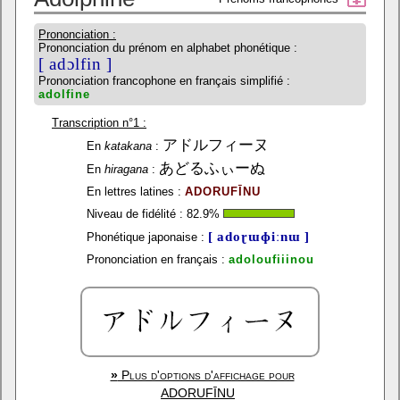
Prononciation :
Prononciation du prénom en alphabet phonétique :
[ adɔlfin ]
Prononciation francophone en français simplifié :
adolfine
Transcription n°1 :
アドルフィーヌ
En
katakana
:
あどるふぃーぬ
En
hiragana
:
En lettres latines :
ADORUFĪNU
Niveau de fidélité :
82.9
%
[ adoɽɯɸiːnɯ ]
Phonétique japonaise :
Prononciation en français :
adoloufiiinou
»
Plus d'options d'affichage pour
ADORUFĪNU