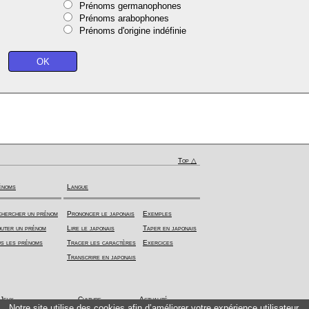
Prénoms germanophones
Prénoms arabophones
Prénoms d'origine indéfinie
Top △
énoms
Langue
hercher un prénom
Prononcer le japonais
Exemples
uter un prénom
Lire le japonais
Taper en japonais
s les prénoms
Tracer les caractères
Exercices
Transcrire en japonais
Jeux
Culture
Actualité
Notre site utilise des cookies afin d’améliorer votre expérience utilisateur.