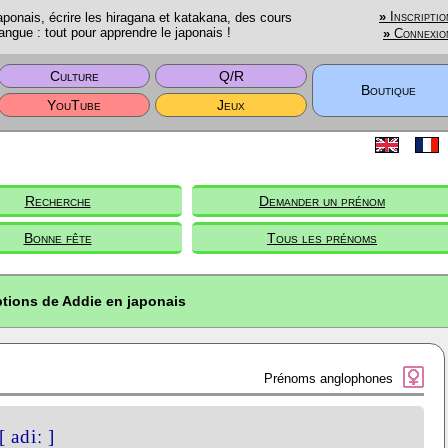
onais, écrire les hiragana et katakana, des cours
»
Inscriptio
angue : tout pour apprendre le japonais !
»
Connexio
Culture
Q/R
Boutique
YouTube
Jeux
Recherche
Demander un prénom
Bonne fête
Tous les prénoms
ptions de Addie en japonais
Prénoms anglophones
[ adiː ]