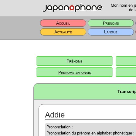
Mon nom en jap
de l
Accueil
Prénoms
Actualité
Langue
Prénoms
Prénoms japonais
Transcri
Addie
Prononciation :
Prononciation du prénom en alphabet phonétique :