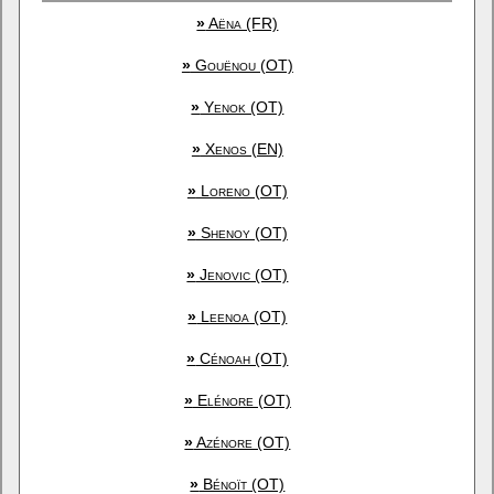
»
Aëna (FR)
»
Gouënou (OT)
»
Yenok (OT)
»
Xenos (EN)
»
Loreno (OT)
»
Shenoy (OT)
»
Jenovic (OT)
»
Leenoa (OT)
»
Cénoah (OT)
»
Elénore (OT)
»
Azénore (OT)
»
Bénoït (OT)