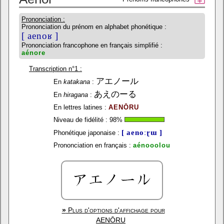
Prononciation :
Prononciation du prénom en alphabet phonétique :
[ aenoʁ ]
Prononciation francophone en français simplifié :
aénore
Transcription n°1 :
アエノール
En
katakana
:
あえのーる
En
hiragana
:
En lettres latines :
AENŌRU
Niveau de fidélité :
98
%
[ aenoːɽɯ ]
Phonétique japonaise :
Prononciation en français :
aénooolou
»
Plus d'options d'affichage pour
AENŌRU