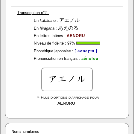
Transcription n°2 :
アエノル
En
katakana
:
あえのる
En
hiragana
:
En lettres latines :
AENORU
Niveau de fidélité :
97
%
[ aenoɽɯ ]
Phonétique japonaise :
Prononciation en français :
aénolou
»
Plus d'options d'affichage pour
AENORU
Noms similaires