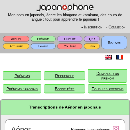
Mon nom en japonais, écrire les hiragana et katakana, des cours de
langue : tout pour apprendre le japonais !
»
Inscription
»
Connexion
Accueil
Prénoms
Culture
Q/R
Boutique
Actualité
Langue
YouTube
Jeux
Demander un
Prénoms
Recherche
prénom
Prénoms japonais
Bonne fête
Tous les prénoms
Transcriptions de Aénor en japonais
Aénor
Prénoms francophones