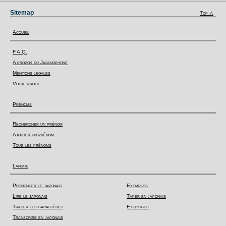
Sitemap
Top △
Accueil
F.A.Q.
A propos du Japanophone
Mentions légales
Votre profil
Prénoms
Rechercher un prénom
Ajouter un prénom
Tous les prénoms
Langue
Prononcer le japonais
Exemples
Lire le japonais
Taper en japonais
Tracer les caractères
Exercices
Transcrire en japonais