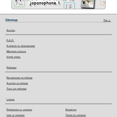
Sitemap
Top △
Accueil
F.A.Q.
A propos du Japanophone
Mentions légales
Votre profil
Prénoms
Rechercher un prénom
Ajouter un prénom
Tous les prénoms
Langue
Prononcer le japonais
Exemples
Lire le japonais
Taper en japonais