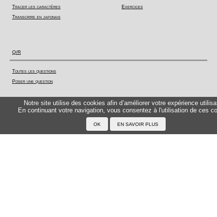
Tracer les caractères
Exercices
Transcrire en japonais
Q/R
Toutes les questions
Poser une question
Jeux
Notre site utilise des cookies afin d’améliorer votre expérience utilisa
En continuant votre navigation, vous consentez à l'utilisation de ces c
Kazoku - Jeu de cartes
Jeux en ligne
Culture
Calendrier
Système scolaire
Actualité