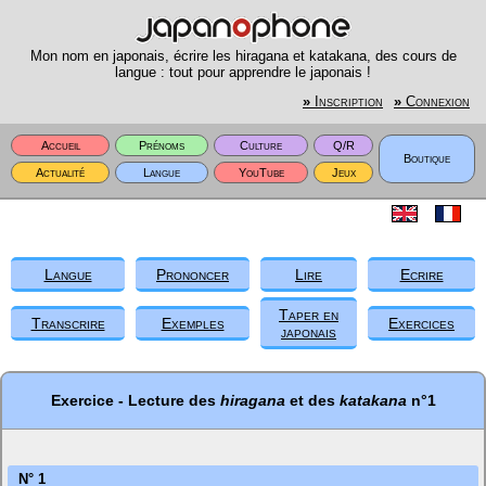
Mon nom en japonais, écrire les hiragana et katakana, des cours de
langue : tout pour apprendre le japonais !
»
Inscription
»
Connexion
Accueil
Prénoms
Culture
Q/R
Boutique
Actualité
Langue
YouTube
Jeux
Langue
Prononcer
Lire
Ecrire
Taper en
Transcrire
Exemples
Exercices
japonais
Exercice - Lecture des
hiragana
et des
katakana
n°1
N° 1