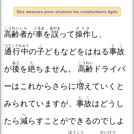
Des mesures pour soutenir les conducteurs âgés
こうれいしゃ
くるま
あやま
そうさ
高齢者
が
車
を
誤
って
操作
し、
つうこうちゅう
こ
じこ
通行中
の
子
どもなどをはねる
事故
あと
た
こうれい
が
後
を
絶
ちません。
高齢
ドライバ
ふ
ーはこれからさらに
増
えていくと
じこ
みられていますが、
事故
はどうし
へ
たら
減
らすことができるのでしよ
ほうこう
かいけつ