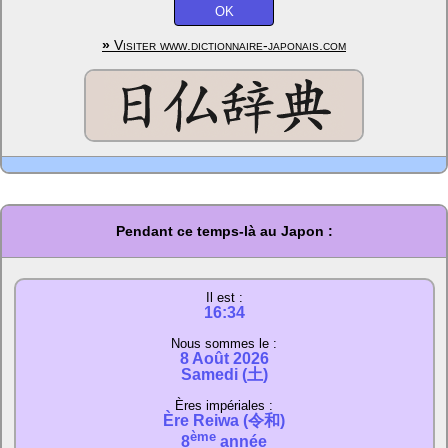
»
Visiter www.dictionnaire-japonais.com
Pendant ce temps-là au Japon :
Il est :
16:34
Nous sommes le :
8 Août 2026
Samedi (土)
Ères impériales :
Ère Reiwa (令和)
ème
8
année