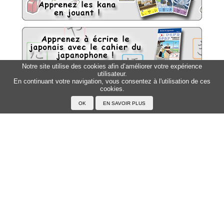
Notre site utilise des cookies afin d’améliorer votre expérience
utilisateur.
En continuant votre navigation, vous consentez à l'utilisation de ces
Sitemap
cookies.
Top △
Accueil
F.A.Q.
A propos du Japanophone
Mentions légales
Votre profil
Prénoms
Rechercher un prénom
Ajouter un prénom
Tous les prénoms