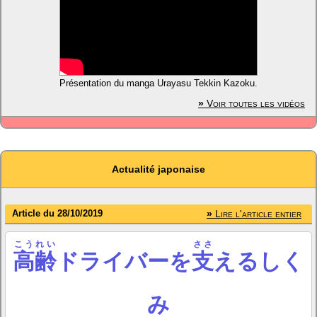
Présentation du manga Urayasu Tekkin Kazoku.
»
Voir toutes les vidéos
Actualité japonaise
Article du 28/10/2019
»
Lire l'article entier
こうれい
ささ
高齢
ドライバーを
支
えるしく
み