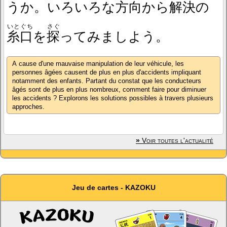
うか。いろいろな
方向
から
解決
の
いとぐち
さぐ
糸口
を
探
ってみましよう。
A cause d'une mauvaise manipulation de leur véhicule, les
personnes âgées causent de plus en plus d'accidents impliquant
notamment des enfants. Partant du constat que les conducteurs
âgés sont de plus en plus nombreux, comment faire pour diminuer
les accidents ? Explorons les solutions possibles à travers plusieurs
approches.
»
Voir toutes l'actualité
Jeu de cartes - KAZOKU