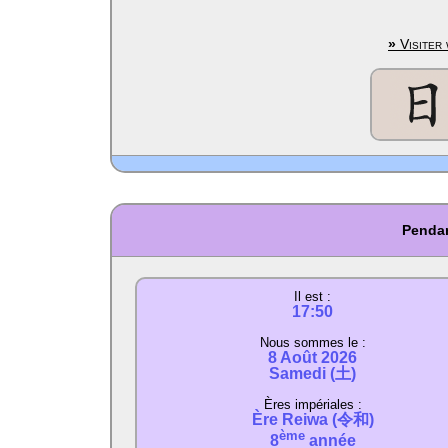
»
Visiter 
Pendan
Il est :
17:50
Nous sommes le :
8 Août 2026
Samedi (土)
Ères impériales :
Ère Reiwa (令和)
ème
8
année