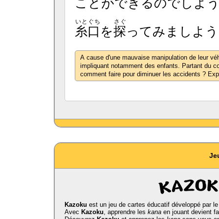
ことができるのでしよ
いとぐち
さぐ
糸口
を
探
ってみましよう
A cause d'une mauvaise manipulation de leur véh
impliquant notamment des enfants. Partant du c
comment faire pour diminuer les accidents ? Expl
Je
Kazoku
est un jeu de cartes éducatif développé par l
Avec
Kazoku
, apprendre les
kana
en jouant devient fa