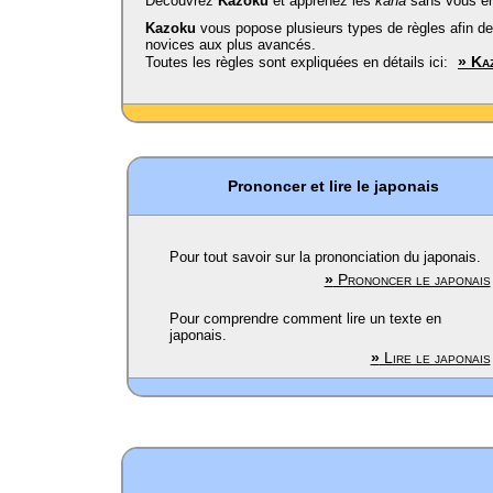
Découvrez
Kazoku
et apprenez les
kana
sans vous en
Kazoku
vous popose plusieurs types de règles afin de 
novices aux plus avancés.
»
Ka
Toutes les règles sont expliquées en détails ici:
Prononcer et lire le japonais
Pour tout savoir sur la prononciation du japonais.
»
Prononcer le japonais
Pour comprendre comment lire un texte en
japonais.
»
Lire le japonais