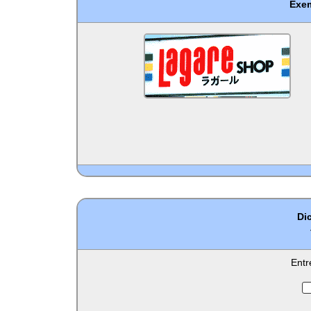
Exem
Dic
Entr