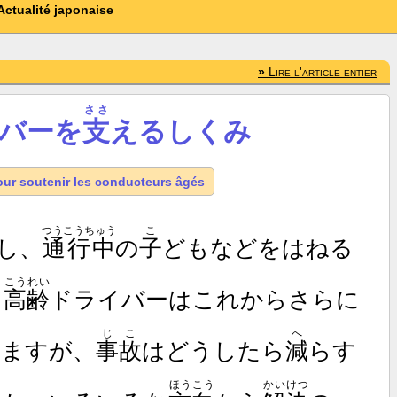
Actualité japonaise
»
Lire l'article entier
ささ
バーを
支
えるしくみ
ur soutenir les conducteurs âgés
つうこうちゅう
こ
し、
通行中
の
子
どもなどをはねる
こうれい
。
高齢
ドライバーはこれからさらに
じこ
へ
いますが、
事故
はどうしたら
減
らす
ほうこう
かいけつ