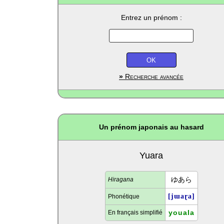
Entrez un prénom :
»
Recherche avancée
Un prénom japonais au hasard
Yuara
ゆあら
Hiragana
[jɯaɽa]
Phonétique
youala
En français simplifié