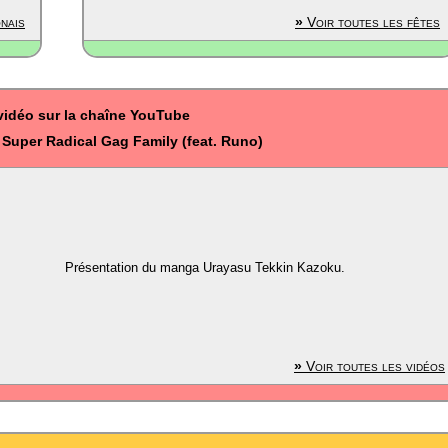
nais
»
Voir toutes les fêtes
vidéo sur la chaîne YouTube
 Super Radical Gag Family (feat. Runo)
Présentation du manga Urayasu Tekkin Kazoku.
»
Voir toutes les vidéos