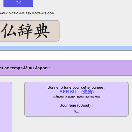
www.dictionnaire-japonais.com
t ce temps-là au Japon :
Bonne fortune pour cette journée :
SENBU (先負)
Néfaste le matin, faste l'après-midi
Jour férié (8 Août) :
Non