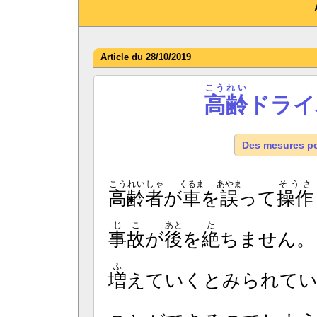
Article du 28/10/2019
こうれい
高齢
ドライ
Des mesures po
こうれいしゃ
くるま
あやま
そうさ
高齢者
が
車
を
誤
って
操作
じこ
あと
た
事故
が
後
を
絶
ちません
ふ
増
えていくとみられて