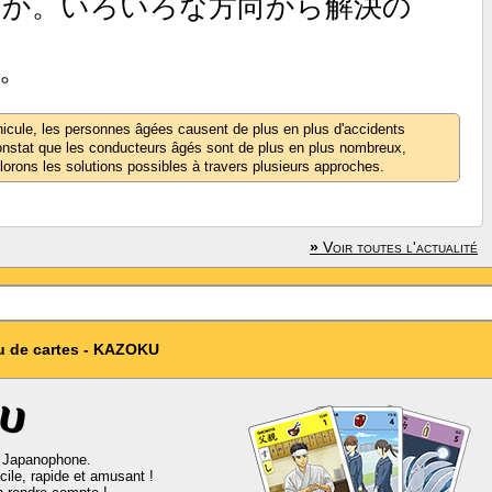
うか。いろいろな
方向
から
解決
の
。
icule, les personnes âgées causent de plus en plus d'accidents
onstat que les conducteurs âgés sont de plus en plus nombreux,
orons les solutions possibles à travers plusieurs approches.
»
Voir toutes l'actualité
u de cartes - KAZOKU
e Japanophone.
cile, rapide et amusant !