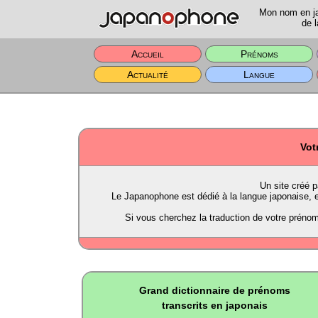
Mon nom en jap
de l
Accueil
Prénoms
Actualité
Langue
Vot
Un site créé 
Le Japanophone est dédié à la langue japonaise, et
Si vous cherchez la traduction de votre prénom e
Grand dictionnaire de prénoms
transcrits en japonais