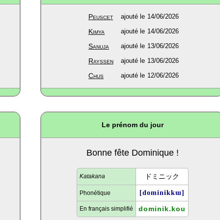
Peuscet
ajouté le
14/06/2026
Kimya
ajouté le
14/06/2026
Sanuja
ajouté le
13/06/2026
Rayssen
ajouté le
13/06/2026
Chus
ajouté le
12/06/2026
Le prénom du jour
Bonne fête Dominique !
ドミニック
Katakana
[dominikkɯ]
Phonétique
dominik.kou
En français simplifié