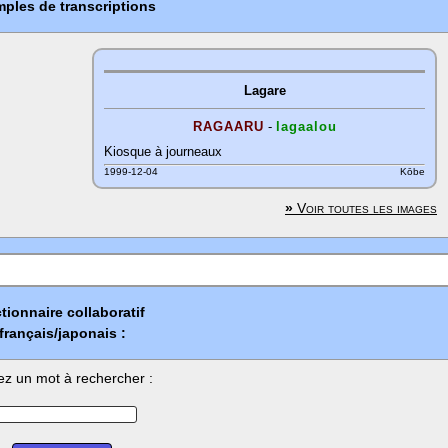
ples de transcriptions
Lagare
RAGAARU
-
lagaalou
Kiosque à journeaux
1999-12-04
Kōbe
»
Voir toutes les images
tionnaire collaboratif
français/japonais :
ez un mot à rechercher :