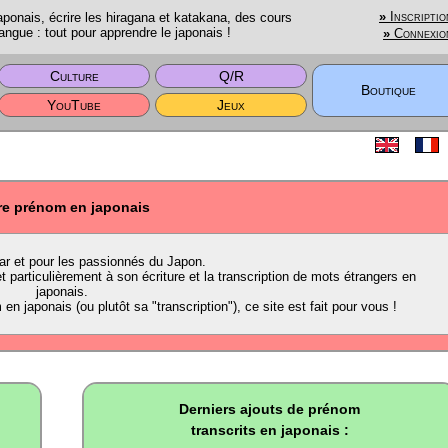
onais, écrire les hiragana et katakana, des cours
»
Inscriptio
angue : tout pour apprendre le japonais !
»
Connexio
Culture
Q/R
Boutique
YouTube
Jeux
re prénom en japonais
par et pour les passionnés du Japon.
 particulièrement à son écriture et la transcription de mots étrangers en
japonais.
n japonais (ou plutôt sa "transcription"), ce site est fait pour vous !
Derniers ajouts de prénom
transcrits en japonais :