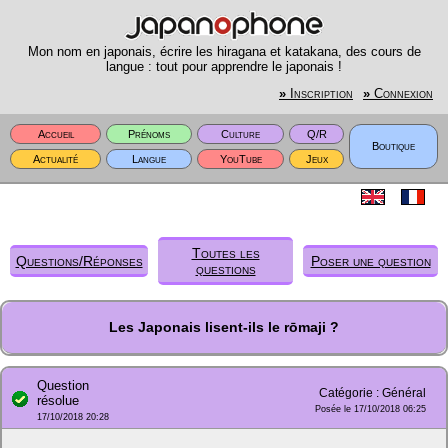
Mon nom en japonais, écrire les hiragana et katakana, des cours de
langue : tout pour apprendre le japonais !
»
Inscription
»
Connexion
Accueil
Prénoms
Culture
Q/R
Boutique
Actualité
Langue
YouTube
Jeux
Toutes les
Questions/Réponses
Poser une question
questions
Les Japonais lisent-ils le rōmaji ?
Question
Catégorie : Général
résolue
Posée le 17/10/2018 06:25
17/10/2018 20:28