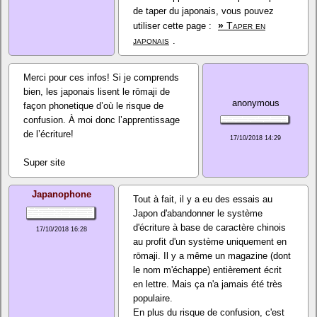
de taper du japonais, vous pouvez
»
Taper en
utiliser cette page :
japonais
.
Merci pour ces infos! Si je comprends
bien, les japonais lisent le rōmaji de
anonymous
façon phonetique d’où le risque de
confusion. À moi donc l’apprentissage
de l’écriture!
17/10/2018 14:29
Super site
Japanophone
Tout à fait, il y a eu des essais au
Japon d'abandonner le système
d'écriture à base de caractère chinois
17/10/2018 16:28
au profit d'un système uniquement en
rōmaji. Il y a même un magazine (dont
le nom m'échappe) entièrement écrit
en lettre. Mais ça n'a jamais été très
populaire.
En plus du risque de confusion, c'est