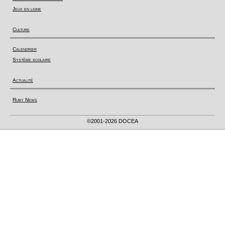
Jeux en ligne
Culture
Calendrier
Système scolaire
Actualité
Ruby News
©2001-2026 DOCEA