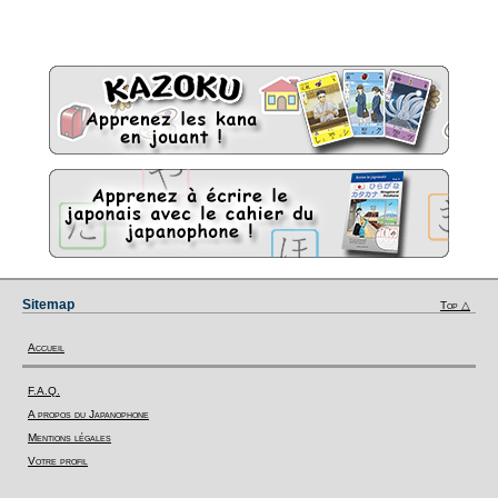
Sitemap
Top △
Accueil
F.A.Q.
A propos du Japanophone
Mentions légales
Votre profil