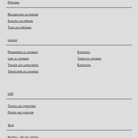
Prénoms
Rechercher un prénom
Ajouter un prénom
Tous les prénoms
Langue
Prononcer le japonais
Exemples
Lire le japonais
Taper en japonais
Tracer les caractères
Exercices
Transcrire en japonais
Q/R
Toutes les questions
Poser une question
Jeux
Kazoku - Jeu de cartes