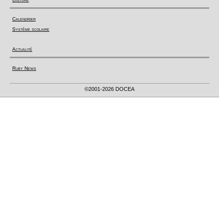
Calendrier
Système scolaire
Actualité
Ruby News
©2001-2026 DOCEA