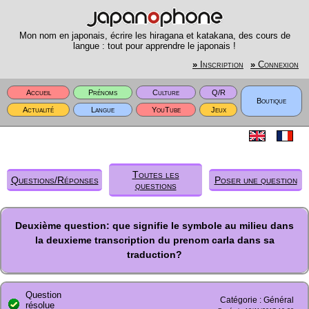
Mon nom en japonais, écrire les hiragana et katakana, des cours de
langue : tout pour apprendre le japonais !
»
Inscription
»
Connexion
Accueil
Prénoms
Culture
Q/R
Boutique
Actualité
Langue
YouTube
Jeux
Toutes les
Questions/Réponses
Poser une question
questions
Deuxième question: que signifie le symbole au milieu dans
la deuxieme transcription du prenom carla dans sa
traduction?
Question
Catégorie : Général
résolue