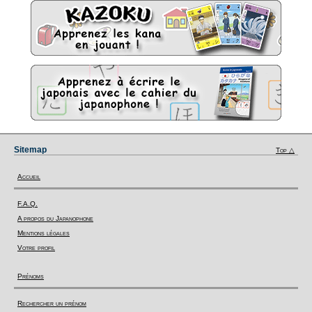
Sitemap
Top △
Accueil
F.A.Q.
A propos du Japanophone
Mentions légales
Votre profil
Prénoms
Rechercher un prénom