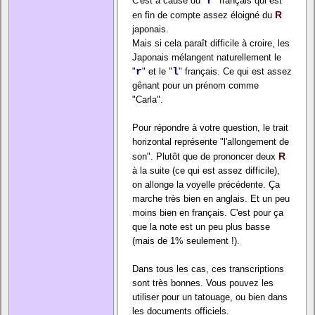
C'est à cause du "
r
" français qui est
R
en fin de compte assez éloigné du
japonais.
Mais si cela paraît difficile à croire, les
Japonais mélangent naturellement le
"
r
" et le "
l
" français. Ce qui est assez
gênant pour un prénom comme
"Carla".
Pour répondre à votre question, le trait
horizontal représente "l'allongement de
R
son". Plutôt que de prononcer deux
à la suite (ce qui est assez difficile),
on allonge la voyelle précédente. Ça
marche très bien en anglais. Et un peu
moins bien en français. C'est pour ça
que la note est un peu plus basse
(mais de 1% seulement !).
Dans tous les cas, ces transcriptions
sont très bonnes. Vous pouvez les
utiliser pour un tatouage, ou bien dans
les documents officiels.