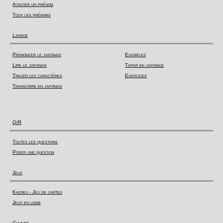
Ajouter un prénom
Tous les prénoms
Langue
Prononcer le japonais
Exemples
Lire le japonais
Taper en japonais
Tracer les caractères
Exercices
Transcrire en japonais
Q/R
Toutes les questions
Poser une question
Jeux
Kazoku - Jeu de cartes
Jeux en ligne
Culture