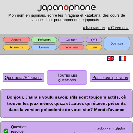
Mon nom en japonais, écrire les hiragana et katakana, des cours de
langue : tout pour apprendre le japonais !
»
Inscription
»
Connexion
Accueil
Prénoms
Culture
Q/R
Boutique
Actualité
Langue
YouTube
Jeux
Toutes les
Questions/Réponses
Poser une question
questions
Bonjour, J'aurais voulu savoir, s'ils sont toujours actifs, où
trouver les jeux mémo, quizz et autres qui étaient présents
dans la version précédente de votre site? Merci d'avance
Question
Catégorie : Général
résolue