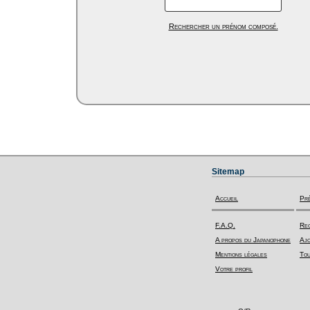
Rechercher un prénom composé.
Sitemap
Accueil
Pr
F.A.Q.
Rec
A propos du Japanophone
Ajo
Mentions légales
Tou
Votre profil