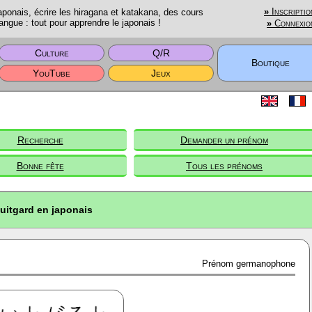
onais, écrire les hiragana et katakana, des cours
»
Inscriptio
angue : tout pour apprendre le japonais !
»
Connexio
Culture
Q/R
Boutique
YouTube
Jeux
Recherche
Demander un prénom
Bonne fête
Tous les prénoms
uitgard en japonais
Prénom germanophone