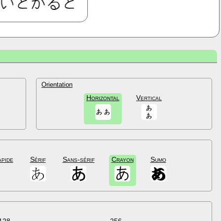
Orientation
Horizontal
Vertical
apide
Sérif
Sans-sérif
Crayon
Sumo
128
256