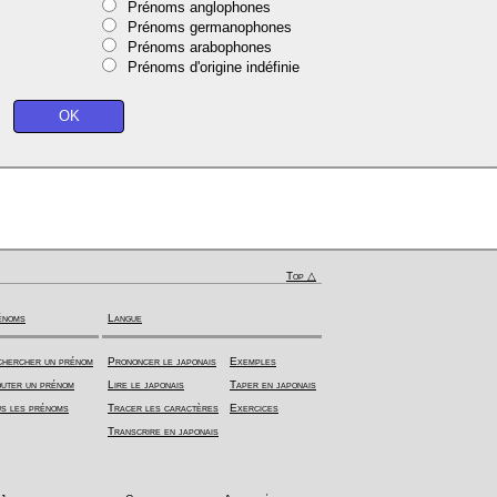
Prénoms anglophones
Prénoms germanophones
Prénoms arabophones
Prénoms d'origine indéfinie
Top △
énoms
Langue
hercher un prénom
Prononcer le japonais
Exemples
uter un prénom
Lire le japonais
Taper en japonais
s les prénoms
Tracer les caractères
Exercices
Transcrire en japonais