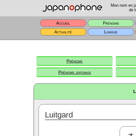
Mon nom en jap
de l
Accueil
Prénoms
Actualité
Langue
Prénoms
Prénoms japonais
L
Luitgard