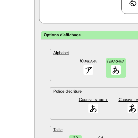
Options d'affichage
Alphabet
Katakana
Hiragana
Police d'écriture
Cursive stricte
Cursive r
Taille
32
64