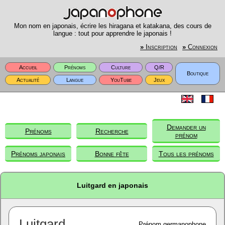
Mon nom en japonais, écrire les hiragana et katakana, des cours de
langue : tout pour apprendre le japonais !
»
Inscription
»
Connexion
Accueil
Prénoms
Culture
Q/R
Boutique
Actualité
Langue
YouTube
Jeux
Demander un
Prénoms
Recherche
prénom
Prénoms japonais
Bonne fête
Tous les prénoms
Luitgard en japonais
Luitgard
Prénom germanophone