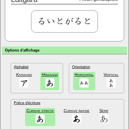
Options d'affichage
Alphabet
Orientation
Katakana
Hiragana
Horizontal
Vertical
Police d'écriture
Cursive stricte
Cursive rapide
Sérif