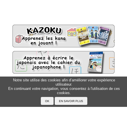
Notre site utilise des cookies afin d’améliorer votre expérience
utilisateur.
Sitemap
Top △
En continuant votre navigation, vous consentez à l'utilisation de ces
cookies.
Accueil
F.A.Q.
A propos du Japanophone
Mentions légales
Votre profil