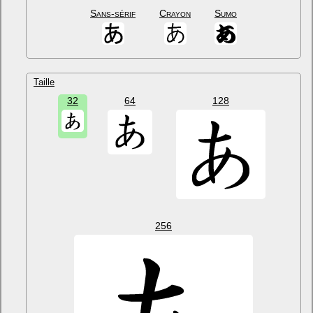
Sans-sérif
Crayon
Sumo
Taille
32
64
128
256