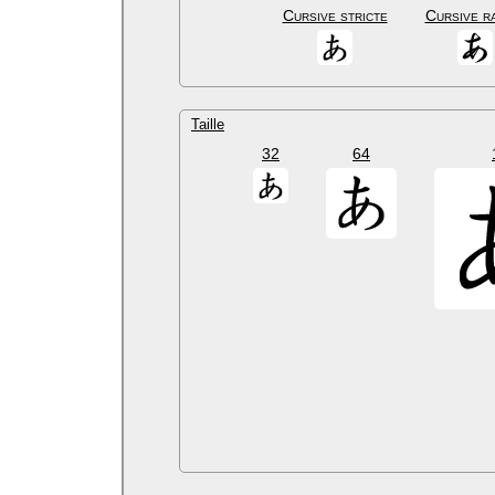
Cursive stricte
Cursive r
Taille
32
64