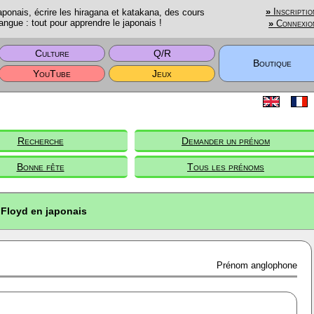
onais, écrire les hiragana et katakana, des cours
»
Inscriptio
angue : tout pour apprendre le japonais !
»
Connexio
Culture
Q/R
Boutique
YouTube
Jeux
Recherche
Demander un prénom
Bonne fête
Tous les prénoms
Floyd en japonais
Prénom anglophone