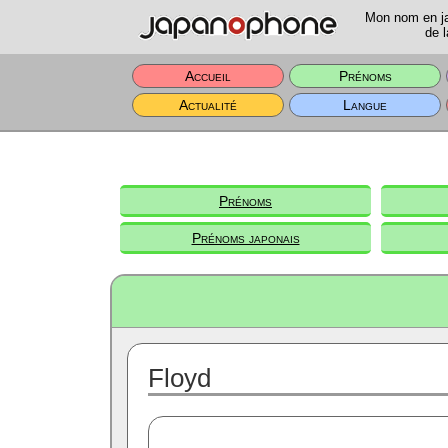
Mon nom en jap
de l
Accueil
Prénoms
Actualité
Langue
Prénoms
Prénoms japonais
Floyd