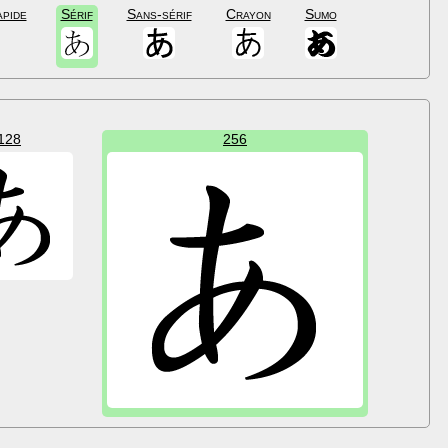
apide
Sérif
Sans-sérif
Crayon
Sumo
128
256