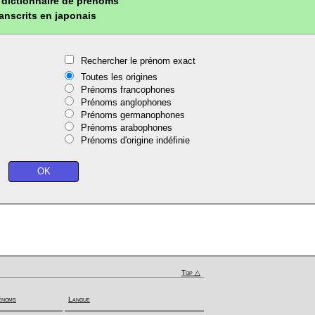
dictionnaire de prénoms
ranscrits en japonais
Rechercher le prénom exact
Toutes les origines
Prénoms francophones
Prénoms anglophones
Prénoms germanophones
Prénoms arabophones
Prénoms d'origine indéfinie
Top △
énoms
Langue