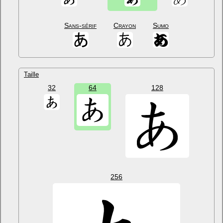
Sans-sérif
Crayon
Sumo
Taille
32
64
128
256