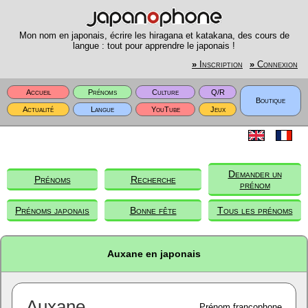
Mon nom en japonais, écrire les hiragana et katakana, des cours de
langue : tout pour apprendre le japonais !
»
Inscription
»
Connexion
Accueil
Prénoms
Culture
Q/R
Boutique
Actualité
Langue
YouTube
Jeux
Demander un
Prénoms
Recherche
prénom
Prénoms japonais
Bonne fête
Tous les prénoms
Auxane en japonais
Auxane
Prénom francophone