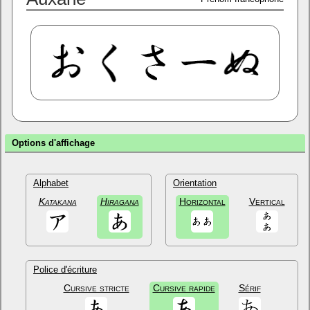
Options d'affichage
Alphabet
Orientation
Katakana
Hiragana
Horizontal
Vertical
Police d'écriture
Cursive stricte
Cursive rapide
Sérif