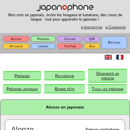
Mon nom en japonais, écrire les hiragana et katakana, des cours de
langue : tout pour apprendre le japonais !
»
Inscription
»
Connexion
Accueil
Prénoms
Culture
Q/R
Boutique
Actualité
Langue
YouTube
Jeux
Demander un
Prénoms
Recherche
prénom
Prénoms japonais
Bonne fête
Tous les prénoms
Alonzo en japonais
Alonzo
Prénom anglophone