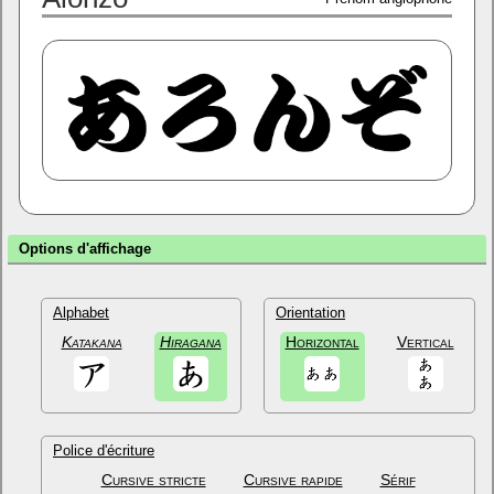
Options d'affichage
Alphabet
Orientation
Katakana
Hiragana
Horizontal
Vertical
Police d'écriture
Cursive stricte
Cursive rapide
Sérif