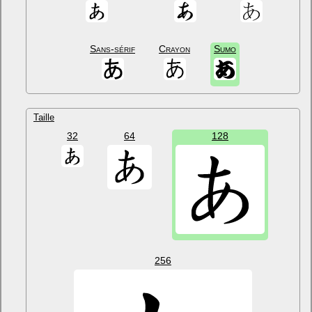
Sans-sérif
Crayon
Sumo
Taille
32
64
128
256