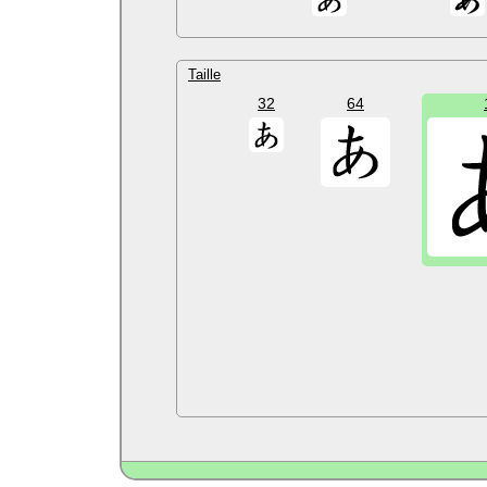
Taille
32
64