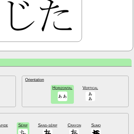
Orientation
Horizontal
Vertical
apide
Sérif
Sans-sérif
Crayon
Sumo