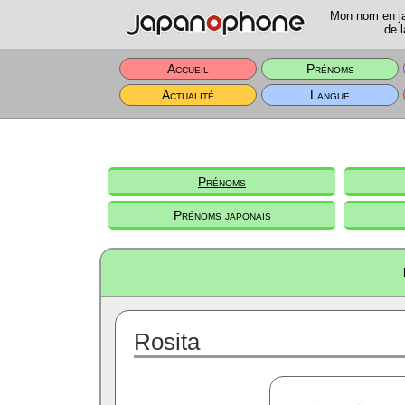
Mon nom en jap
de l
Accueil
Prénoms
Actualité
Langue
Prénoms
Prénoms japonais
Rosita