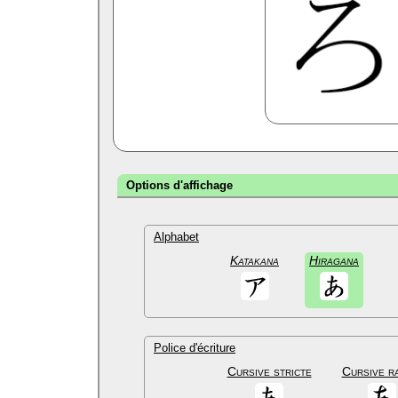
Options d'affichage
Alphabet
Katakana
Hiragana
Police d'écriture
Cursive stricte
Cursive r