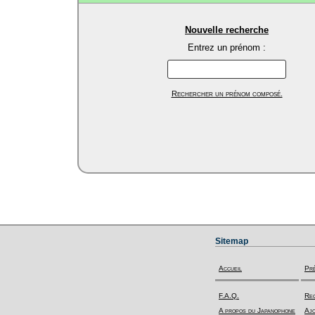
Nouvelle recherche
Entrez un prénom :
Rechercher un prénom composé.
Sitemap
Accueil
Pr
F.A.Q.
Rec
A propos du Japanophone
Ajo