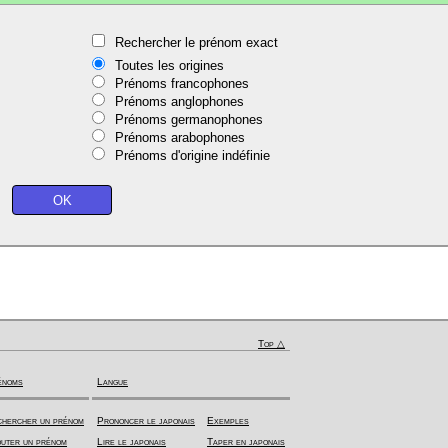
Rechercher le prénom exact
Toutes les origines
Prénoms francophones
Prénoms anglophones
Prénoms germanophones
Prénoms arabophones
Prénoms d'origine indéfinie
Top △
énoms
Langue
hercher un prénom
Prononcer le japonais
Exemples
uter un prénom
Lire le japonais
Taper en japonais