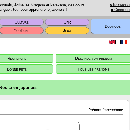
onais, écrire les hiragana et katakana, des cours
»
Inscriptio
angue : tout pour apprendre le japonais !
»
Connexio
Culture
Q/R
Boutique
YouTube
Jeux
Recherche
Demander un prénom
Bonne fête
Tous les prénoms
Rosita en japonais
Prénom francophone