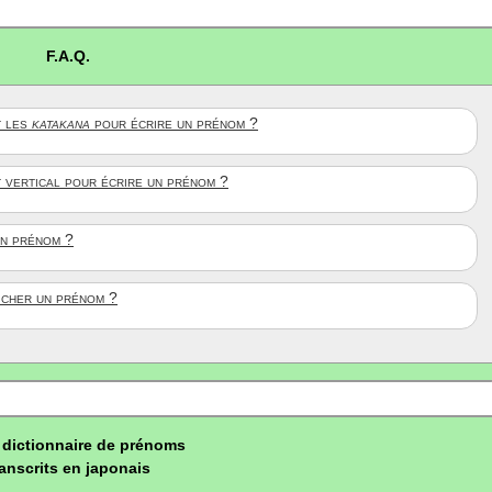
F.A.Q.
 les
katakana
pour écrire un prénom ?
t vertical pour écrire un prénom ?
un prénom ?
ficher un prénom ?
dictionnaire de prénoms
ranscrits en japonais