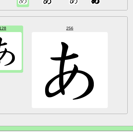
128
256