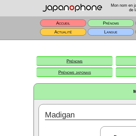
Mon nom en jap
de l
Accueil
Prénoms
Actualité
Langue
Prénoms
Prénoms japonais
M
Madigan