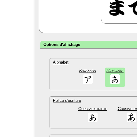
Options d'affichage
Alphabet
Katakana
Hiragana
Police d'écriture
Cursive stricte
Cursive r