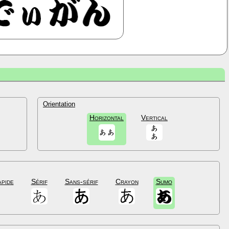
Orientation
Horizontal
Vertical
apide
Sérif
Sans-sérif
Crayon
Sumo