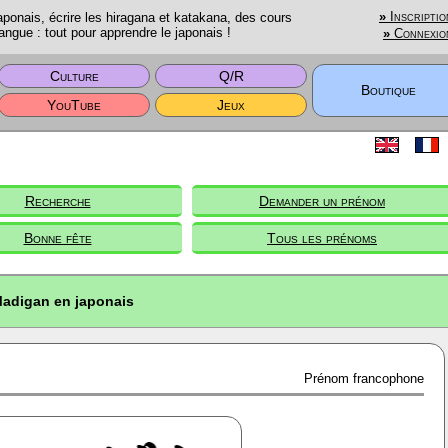
onais, écrire les hiragana et katakana, des cours
»
Inscriptio
angue : tout pour apprendre le japonais !
»
Connexio
Culture
Q/R
Boutique
YouTube
Jeux
Recherche
Demander un prénom
Bonne fête
Tous les prénoms
adigan en japonais
Prénom francophone