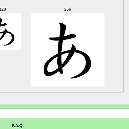
128
256
F.A.Q.