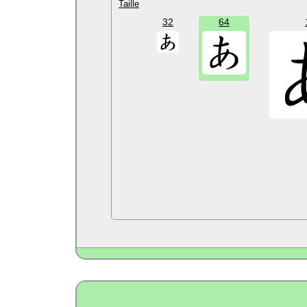
Taille
32
64