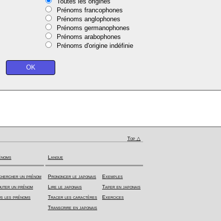
Toutes les origines
Prénoms francophones
Prénoms anglophones
Prénoms germanophones
Prénoms arabophones
Prénoms d'origine indéfinie
Top △
énoms
Langue
hercher un prénom
Prononcer le japonais
Exemples
uter un prénom
Lire le japonais
Taper en japonais
s les prénoms
Tracer les caractères
Exercices
Transcrire en japonais