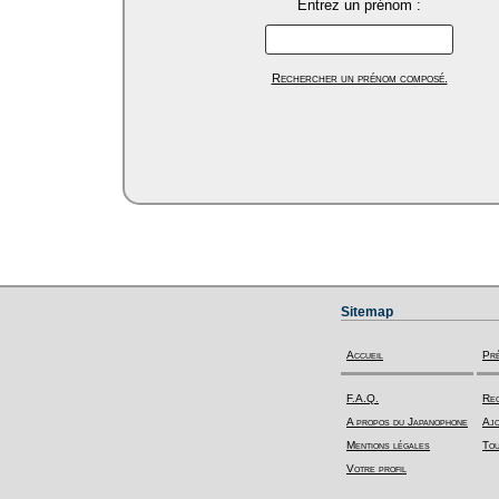
Entrez un prénom :
Rechercher un prénom composé.
Sitemap
Accueil
Pr
F.A.Q.
Rec
A propos du Japanophone
Ajo
Mentions légales
Tou
Votre profil