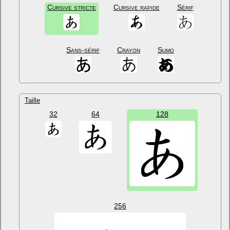
Cursive stricte
Cursive rapide
Sérif
Sans-sérif
Crayon
Sumo
Taille
32
64
128
256