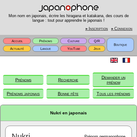
Mon nom en japonais, écrire les hiragana et katakana, des cours de
langue : tout pour apprendre le japonais !
»
Inscription
»
Connexion
Accueil
Prénoms
Culture
Q/R
Boutique
Actualité
Langue
YouTube
Jeux
Demander un
Prénoms
Recherche
prénom
Prénoms japonais
Bonne fête
Tous les prénoms
Nukri en japonais
Nukri
Prénom germanophone