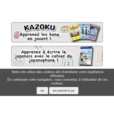
Notre site utilise des cookies afin d’améliorer votre expérience
utilisateur.
Sitemap
Top △
En continuant votre navigation, vous consentez à l'utilisation de ces
cookies.
Accueil
F.A.Q.
A propos du Japanophone
Mentions légales
Votre profil