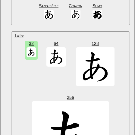
Sans-sérif
Crayon
Sumo
Taille
32
64
128
256