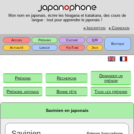
Mon nom en japonais, écrire les hiragana et katakana, des cours de
langue : tout pour apprendre le japonais !
»
Inscription
»
Connexion
Accueil
Prénoms
Culture
Q/R
Boutique
Actualité
Langue
YouTube
Jeux
Demander un
Prénoms
Recherche
prénom
Prénoms japonais
Bonne fête
Tous les prénoms
Savinien en japonais
Savinien
Prénom francophone