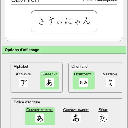
Options d'affichage
Alphabet
Orientation
Katakana
Hiragana
Horizontal
Vertical
Police d'écriture
Cursive stricte
Cursive rapide
Sérif