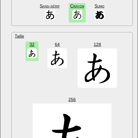
Sans-sérif
Crayon
Sumo
Taille
32
64
128
256