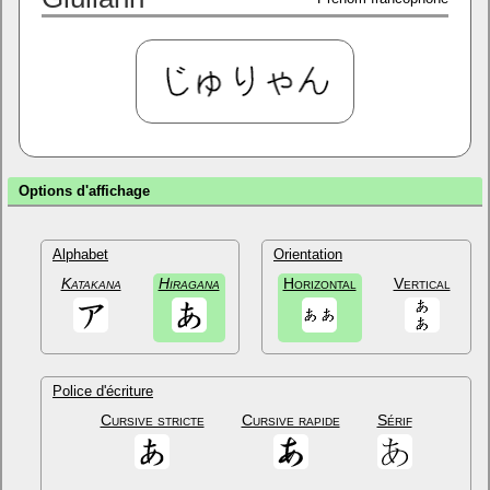
Options d'affichage
Alphabet
Orientation
Katakana
Hiragana
Horizontal
Vertical
Police d'écriture
Cursive stricte
Cursive rapide
Sérif