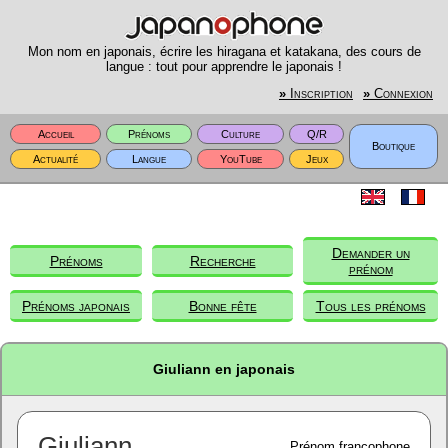
Mon nom en japonais, écrire les hiragana et katakana, des cours de
langue : tout pour apprendre le japonais !
»
Inscription
»
Connexion
Accueil
Prénoms
Culture
Q/R
Boutique
Actualité
Langue
YouTube
Jeux
Demander un
Prénoms
Recherche
prénom
Prénoms japonais
Bonne fête
Tous les prénoms
Giuliann en japonais
Giuliann
Prénom francophone