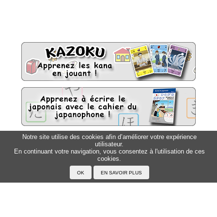
Notre site utilise des cookies afin d’améliorer votre expérience
utilisateur.
Sitemap
Top △
En continuant votre navigation, vous consentez à l'utilisation de ces
cookies.
Accueil
F.A.Q.
A propos du Japanophone
Mentions légales
Votre profil