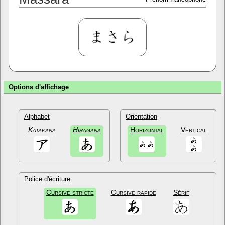
Options d'affichage
Alphabet
Orientation
Katakana
Hiragana
Horizontal
Vertical
Police d'écriture
Cursive stricte
Cursive rapide
Sérif