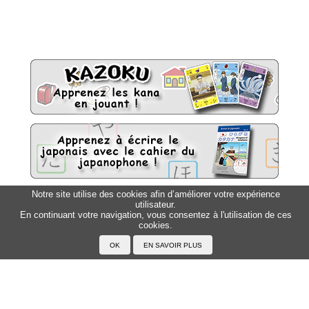
Notre site utilise des cookies afin d’améliorer votre expérience
utilisateur.
Sitemap
Top △
En continuant votre navigation, vous consentez à l'utilisation de ces
cookies.
Accueil
F.A.Q.
A propos du Japanophone
Mentions légales
Votre profil