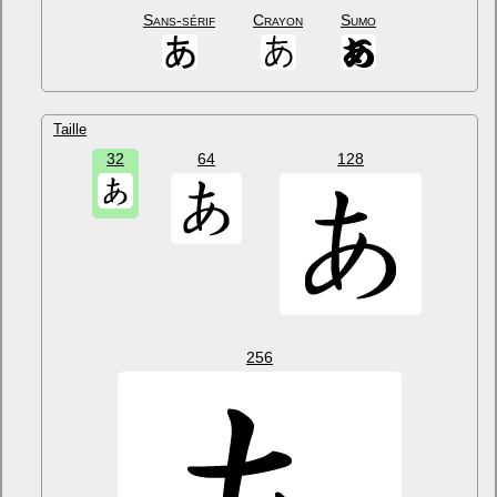
Sans-sérif
Crayon
Sumo
Taille
32
64
128
256