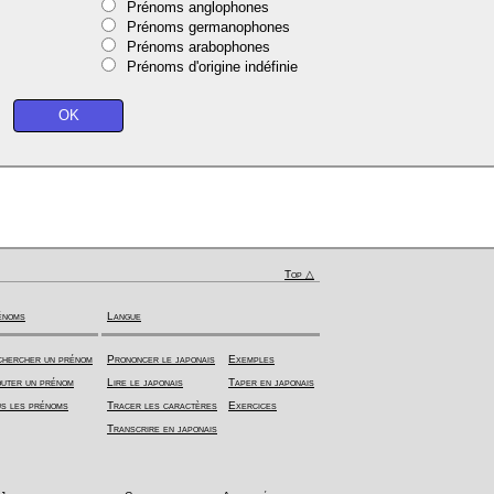
Prénoms anglophones
Prénoms germanophones
Prénoms arabophones
Prénoms d'origine indéfinie
Top △
énoms
Langue
hercher un prénom
Prononcer le japonais
Exemples
uter un prénom
Lire le japonais
Taper en japonais
s les prénoms
Tracer les caractères
Exercices
Transcrire en japonais