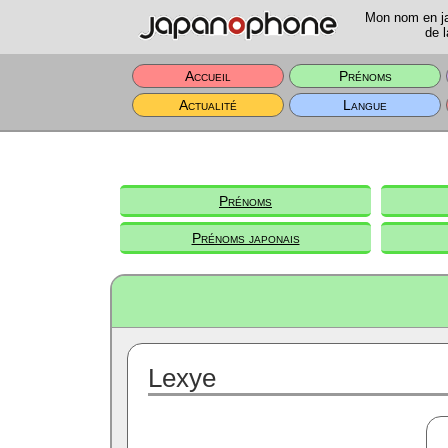
Mon nom en jap
de l
Accueil
Prénoms
Actualité
Langue
Prénoms
Prénoms japonais
Lexye