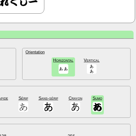
Orientation
Horizontal
Vertical
apide
Sérif
Sans-sérif
Crayon
Sumo
128
256