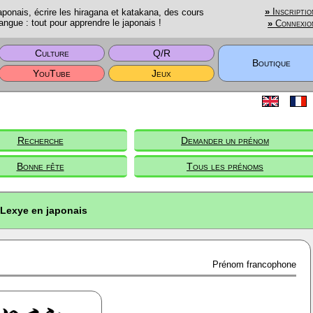
onais, écrire les hiragana et katakana, des cours
»
Inscriptio
angue : tout pour apprendre le japonais !
»
Connexio
Culture
Q/R
Boutique
YouTube
Jeux
Recherche
Demander un prénom
Bonne fête
Tous les prénoms
Lexye en japonais
Prénom francophone