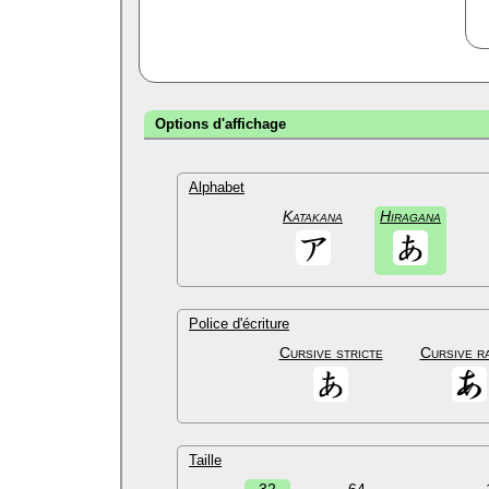
Options d'affichage
Alphabet
Katakana
Hiragana
Police d'écriture
Cursive stricte
Cursive r
Taille
32
64