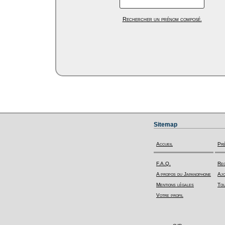
Rechercher un prénom composé.
Sitemap
Accueil
Pr
F.A.Q.
Rec
A propos du Japanophone
Ajo
Mentions légales
Tou
Votre profil