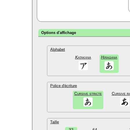
Options d'affichage
Alphabet
Katakana
Hiragana
Police d'écriture
Cursive stricte
Cursive r
Taille
32
64