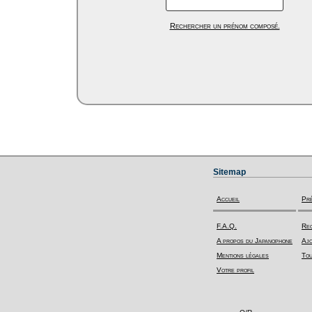
Rechercher un prénom composé.
Sitemap
Accueil
Pr
F.A.Q.
Rec
A propos du Japanophone
Ajo
Mentions légales
Tou
Votre profil