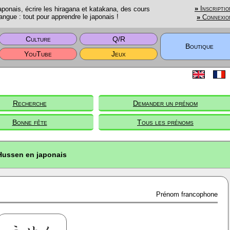
onais, écrire les hiragana et katakana, des cours
»
Inscriptio
angue : tout pour apprendre le japonais !
»
Connexio
Culture
Q/R
Boutique
YouTube
Jeux
Recherche
Demander un prénom
Bonne fête
Tous les prénoms
Hussen en japonais
Prénom francophone