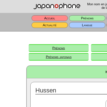
Mon nom en jap
de l
Accueil
Prénoms
Actualité
Langue
Prénoms
Prénoms japonais
Hussen