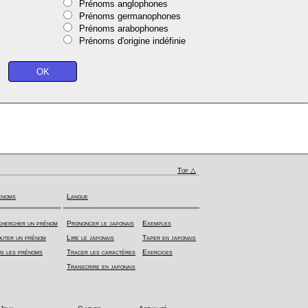
Prénoms anglophones
Prénoms germanophones
Prénoms arabophones
Prénoms d'origine indéfinie
Top △
énoms
Langue
hercher un prénom
Prononcer le japonais
Exemples
uter un prénom
Lire le japonais
Taper en japonais
s les prénoms
Tracer les caractères
Exercices
Transcrire en japonais