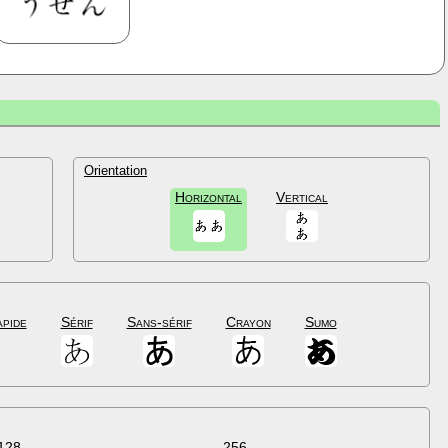
Orientation
Horizontal
Vertical
apide
Sérif
Sans-sérif
Crayon
Sumo
128
256