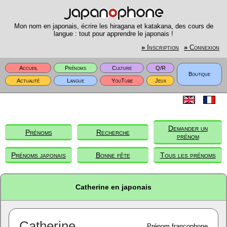
Mon nom en japonais, écrire les hiragana et katakana, des cours de
langue : tout pour apprendre le japonais !
»
Inscription
»
Connexion
Accueil
Prénoms
Culture
Q/R
Boutique
Actualité
Langue
YouTube
Jeux
Demander un
Prénoms
Recherche
prénom
Prénoms japonais
Bonne fête
Tous les prénoms
Catherine en japonais
Catherine
Prénom francophone