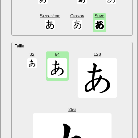
Sans-sérif
Crayon
Sumo
Taille
32
64
128
256