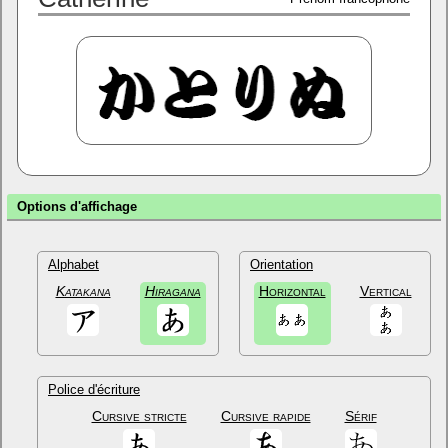
Options d'affichage
Alphabet
Orientation
Katakana
Hiragana
Horizontal
Vertical
Police d'écriture
Cursive stricte
Cursive rapide
Sérif